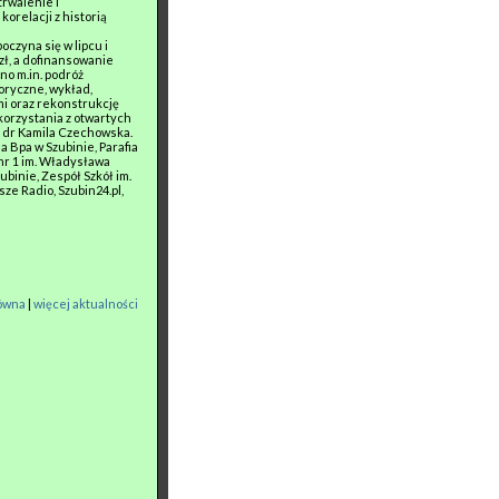
trwalenie i
orelacji z historią
oczyna się w lipcu i
 zł, a dofinansowanie
no m.in. podróż
oryczne, wykład,
ami oraz rekonstrukcję
korzystania z otwartych
t dr Kamila Czechowska.
a Bpa w Szubinie, Parafia
 nr 1 im. Władysława
binie, Zespół Szkół im.
ze Radio, Szubin24.pl,
łówna
|
więcej aktualności