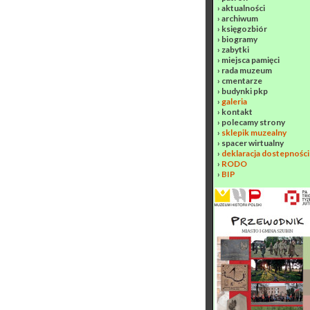
›
aktualności
›
archiwum
›
księgozbiór
›
biogramy
›
zabytki
›
miejsca pamięci
›
rada muzeum
›
cmentarze
›
budynki pkp
›
galeria
›
kontakt
›
polecamy strony
›
sklepik muzealny
›
spacer wirtualny
›
deklaracja dostepności
›
RODO
›
BIP