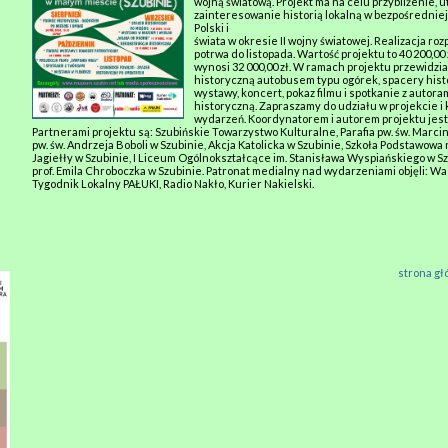
wojną światową. Projekt ma na celu przybliżenie, u
zainteresowanie historią lokalną w bezpośredniej k
Polski i
świata w okresie II wojny światowej. Realizacja rozp
potrwa do listopada. Wartość projektu to 40 200,00
wynosi 32 000,00 zł. W ramach projektu przewidzia
historyczną autobusem typu ogórek, spacery hist
wystawy, koncert, pokaz filmu i spotkanie z autor
historyczną. Zapraszamy do udziału w projekcie i 
wydarzeń. Koordynatorem i autorem projektu jes
Partnerami projektu są: Szubińskie Towarzystwo Kulturalne, Parafia pw. św. Marcin
pw. św. Andrzeja Boboli w Szubinie, Akcja Katolicka w Szubinie, Szkoła Podstawowa
Jagiełły w Szubinie, I Liceum Ogólnokształcące im. Stanisława Wyspiańskiego w Szu
prof. Emila Chroboczka w Szubinie. Patronat medialny nad wydarzeniami objęli: Was
Tygodnik Lokalny PAŁUKI, Radio Nakło, Kurier Nakielski.
strona g