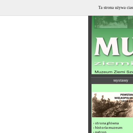
Ta strona używa cias
wystawy
›
strona główna
›
historia muzeum
›
patron