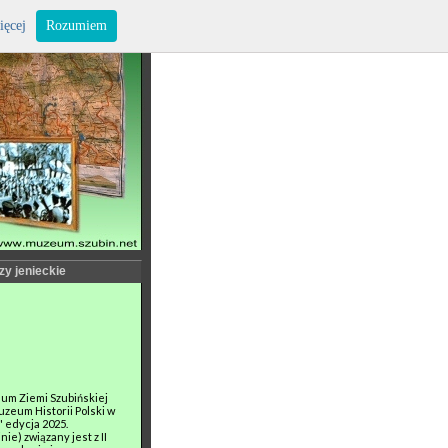
ięcej
Rozumiem
zy jenieckie
um Ziemi Szubińskiej
zeum Historii Polski w
 edycja 2025.
ie) związany jest z II