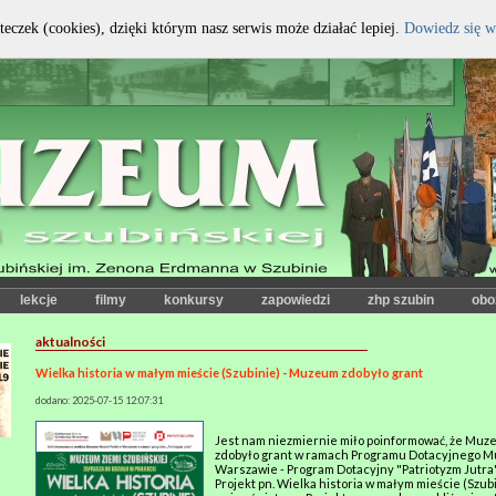
teczek (cookies), dzięki którym nasz serwis może działać lepiej.
Dowiedz się w
kontrast:
czcionka:
lekcje
filmy
konkursy
zapowiedzi
zhp szubin
obo
aktualności
Wielka historia w małym mieście (Szubinie) - Muzeum zdobyło grant
dodano: 2025-07-15 12:07:31
Jest nam niezmiernie miło poinformować, że Muze
zdobyło grant w ramach Programu Dotacyjnego Mu
Warszawie - Program Dotacyjny "Patriotyzm Jutra"
Projekt pn. Wielka historia w małym mieście (Szubin