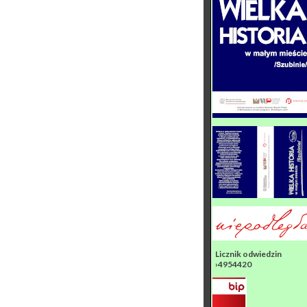
Licznik odwiedzin
›4954420