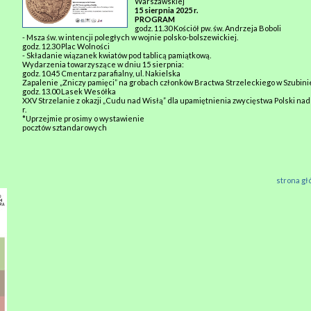
Warszawskiej
15 sierpnia 2025 r.
PROGRAM
godz. 11.30 Kościół pw. św. Andrzeja Boboli
- Msza św. w intencji poległych w wojnie polsko-bolszewickiej.
godz. 12.30 Plac Wolności
- Składanie wiązanek kwiatów pod tablicą pamiątkową.
Wydarzenia towarzyszące w dniu 15 sierpnia:
godz. 10.45 Cmentarz parafialny, ul. Nakielska
Zapalenie „Zniczy pamięci” na grobach członków Bractwa Strzeleckiego w Szubini
godz. 13.00 Lasek Wesółka
XXV Strzelanie z okazji „Cudu nad Wisłą” dla upamiętnienia zwycięstwa Polski na
r.
*Uprzejmie prosimy o wystawienie
pocztów sztandarowych
strona g