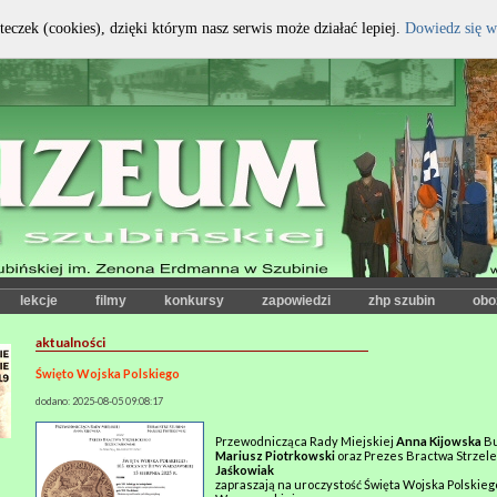
teczek (cookies), dzięki którym nasz serwis może działać lepiej.
Dowiedz się w
kontrast:
czcionka:
lekcje
filmy
konkursy
zapowiedzi
zhp szubin
obo
aktualności
Święto Wojska Polskiego
dodano: 2025-08-05 09:08:17
Przewodnicząca Rady Miejskiej
Anna Kijowska
Bu
Mariusz Piotrkowski
oraz Prezes Bractwa Strzel
Jaśkowiak
zapraszają na uroczystość Święta Wojska Polskiego