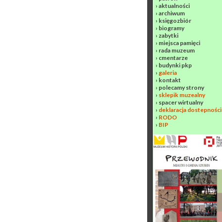
›
aktualności
›
archiwum
›
księgozbiór
›
biogramy
›
zabytki
›
miejsca pamięci
›
rada muzeum
›
cmentarze
›
budynki pkp
›
galeria
›
kontakt
›
polecamy strony
›
sklepik muzealny
›
spacer wirtualny
›
deklaracja dostepności
›
RODO
›
BIP