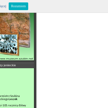
ięcej
Rozumiem
zy jenieckie
rmistrz Szubina
eckiego
Leszek
 i 105. rocznicy Bitwy