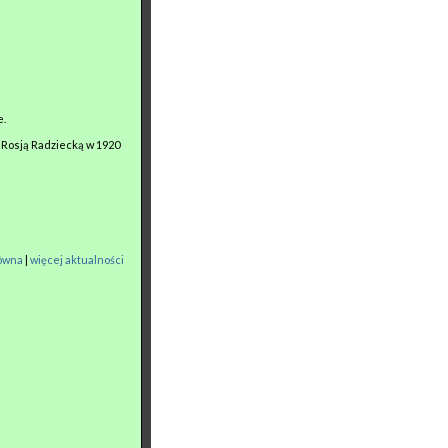
e.
d Rosją Radziecką w 1920
łówna
|
więcej aktualności