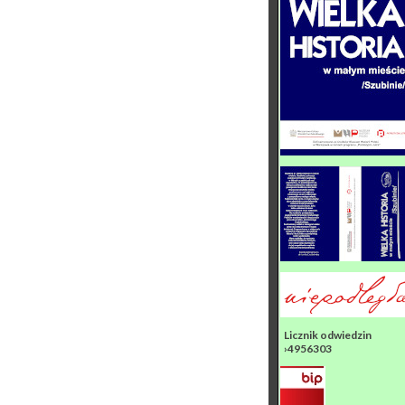
Licznik odwiedzin
›4956303