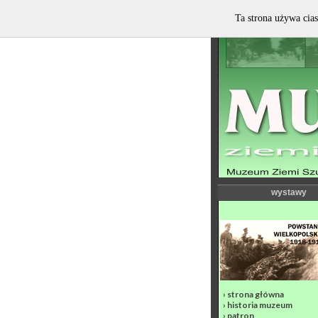
Ta strona używa cias
wystawy
›
strona główna
›
historia muzeum
›
patron