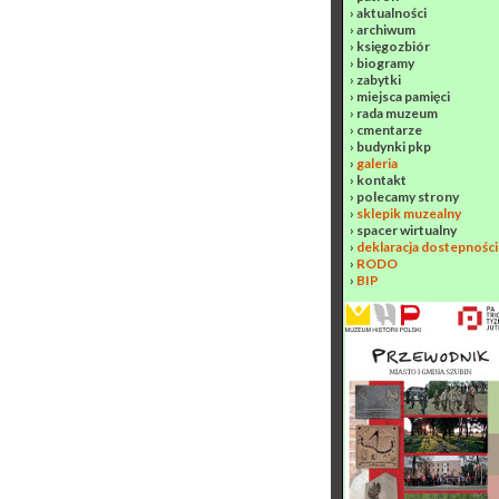
›
aktualności
›
archiwum
›
księgozbiór
›
biogramy
›
zabytki
›
miejsca pamięci
›
rada muzeum
›
cmentarze
›
budynki pkp
›
galeria
›
kontakt
›
polecamy strony
›
sklepik muzealny
›
spacer wirtualny
›
deklaracja dostepności
›
RODO
›
BIP