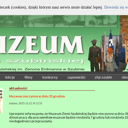
teczek (cookies), dzięki którym nasz serwis może działać lepiej.
Dowiedz się w
kontrast:
czcionka:
lekcje
filmy
konkursy
zapowiedzi
zhp szubin
obo
aktualności
Muzeum nieczynne w dniu 31 grudnia
dodano: 2025-12-22 14:12:53
Uprzejmie informujemy, że Muzeum Ziemi Szubińskiej będzie nieczynne w dniu 31
dniem pracy dla pracowników muzeum będzie niedziela 7 grudnia lub niedziela 21
niedogodności przepraszamy.