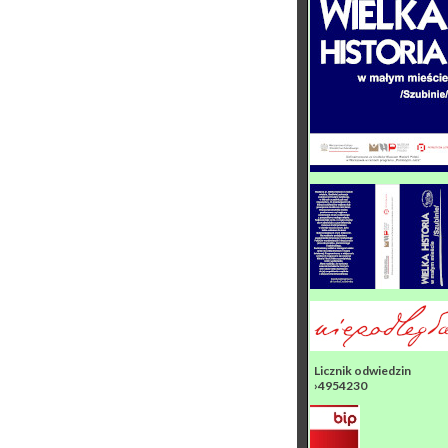
Licznik odwiedzin
›4954230