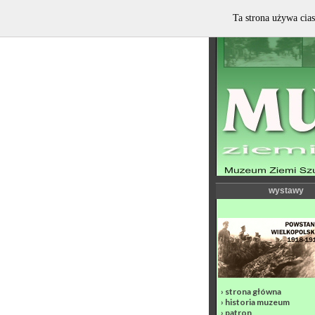
Ta strona używa cias
wystawy
›
strona główna
›
historia muzeum
›
patron