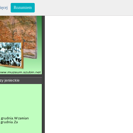
ięcej
Rozumiem
zy jenieckie
 grudnia. W zamian
 grudnia. Za