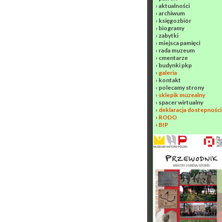
›
aktualności
›
archiwum
›
księgozbiór
›
biogramy
›
zabytki
›
miejsca pamięci
›
rada muzeum
›
cmentarze
›
budynki pkp
›
galeria
›
kontakt
›
polecamy strony
›
sklepik muzealny
›
spacer wirtualny
›
deklaracja dostepności
›
RODO
›
BIP