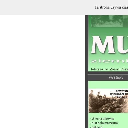
Ta strona używa cias
wystawy
›
strona główna
›
historia muzeum
›
patron