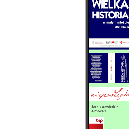
Licznik odwiedzin
›4956243