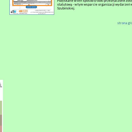
Pozyskane w ten sposób środki przeznaczone zost
statutową - w tym wsparcie organizacji wydarzeń
Szubińskiej.
strona g