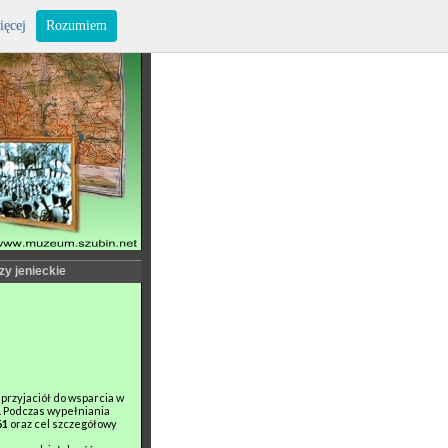
ięcej
Rozumiem
zy jenieckie
przyjaciół do wsparcia w
i. Podczas wypełniania
61
oraz cel szczegółowy