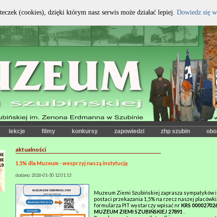
teczek (cookies), dzięki którym nasz serwis może działać lepiej.
Dowiedz się w
kontrast:
czcionka:
lekcje
filmy
konkursy
zapowiedzi
zhp szubin
obo
aktualności
1,5% dla Muzeum - wesprzyj naszą instytucję
dodano: 2026-01-30 12:01:13
Muzeum Ziemi Szubińskiej zaprasza sympatyków i 
postaci przekazania 1,5% na rzecz naszej placówk
formularza PIT wystarczy wpisać nr
KRS 00002702
MUZEUM ZIEMI SZUBIŃSKIEJ 27891
.