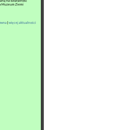
aną na działalność
 w Muzeum Ziemi
łówna
|
więcej aktualności