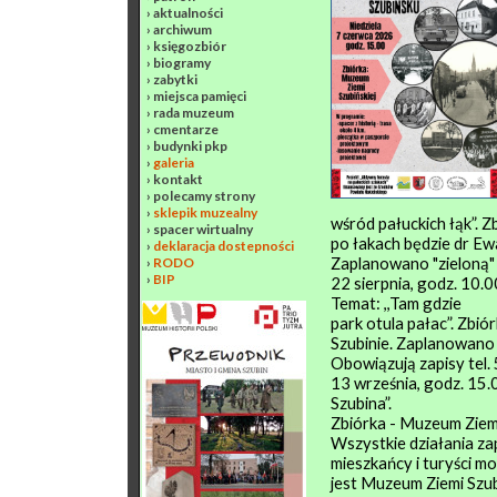
›
aktualności
›
archiwum
›
księgozbiór
›
biogramy
›
zabytki
›
miejsca pamięci
›
rada muzeum
›
cmentarze
›
budynki pkp
›
galeria
›
kontakt
›
polecamy strony
›
sklepik muzealny
wśród pałuckich łąk”. Z
›
spacer wirtualny
po łakach będzie dr E
›
deklaracja dostepności
Zaplanowano "zieloną"
›
RODO
›
BIP
22 sierpnia, godz. 10.0
Temat: ,,Tam gdzie
park otula pałac”. Zbi
Szubinie. Zaplanowano
Obowiązują zapisy tel
13 września, godz. 15.0
Szubina”.
Zbiórka - Muzeum Ziemi
Wszystkie działania za
mieszkańcy i turyści m
jest Muzeum Ziemi Szub