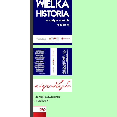
Licznik odwiedzin
›4954215