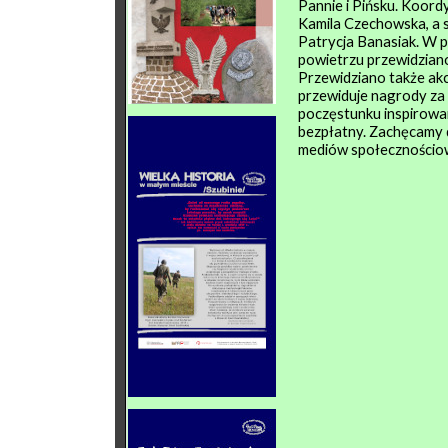
Pannie i Pińsku. Koord
Kamila Czechowska, a 
Patrycja Banasiak. W 
powietrzu przewidzian
Przewidziano także ak
przewiduje nagrody za 
poczęstunku inspirowan
bezpłatny. Zachęcamy 
mediów społecznościow