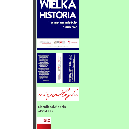
Licznik odwiedzin
›4954227