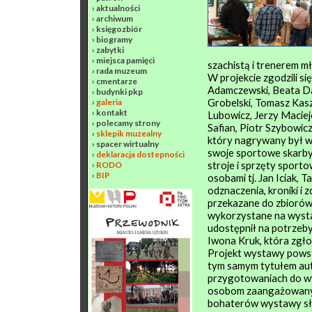
›
aktualności
›
archiwum
›
księgozbiór
›
biogramy
›
zabytki
›
miejsca pamięci
szachistą i trenerem mł
›
rada muzeum
W projekcie zgodzili s
›
cmentarze
Adamczewski, Beata D
›
budynki pkp
Grobelski, Tomasz Kasz
›
galeria
›
kontakt
Lubowicz, Jerzy Maciej
›
polecamy strony
Safian, Piotr Szybowic
›
sklepik muzealny
który nagrywany był w
›
spacer wirtualny
swoje sportowe skarby
›
deklaracja dostepności
stroje i sprzęty sport
›
RODO
›
BIP
osobami tj. Jan Iciak,
odznaczenia, kroniki i 
przekazane do zbiorów M
wykorzystane na wyst
udostępnił na potrzeb
Iwona Kruk, która zgłos
Projekt wystawy powst
tym samym tytułem aut
przygotowaniach do wy
osobom zaangażowanym 
bohaterów wystawy sł