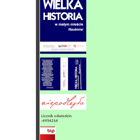
Licznik odwiedzin
›4954214