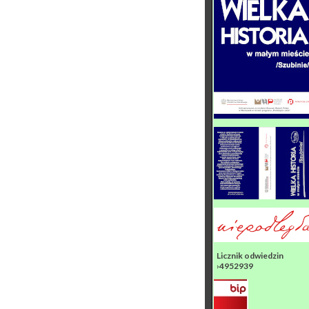
Licznik odwiedzin
›4952939