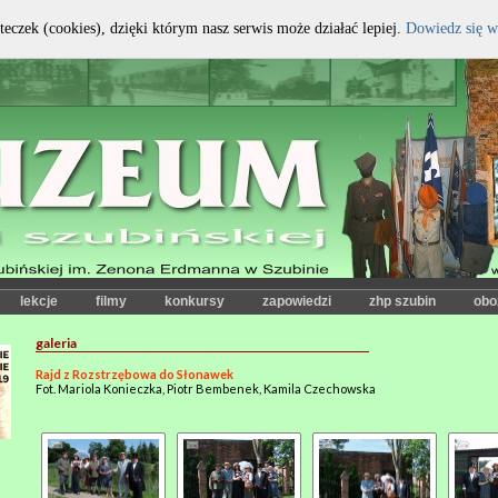
teczek (cookies), dzięki którym nasz serwis może działać lepiej.
Dowiedz się w
kontrast:
czcionka:
lekcje
filmy
konkursy
zapowiedzi
zhp szubin
obo
galeria
Rajd z Rozstrzębowa do Słonawek
Fot. Mariola Konieczka, Piotr Bembenek, Kamila Czechowska