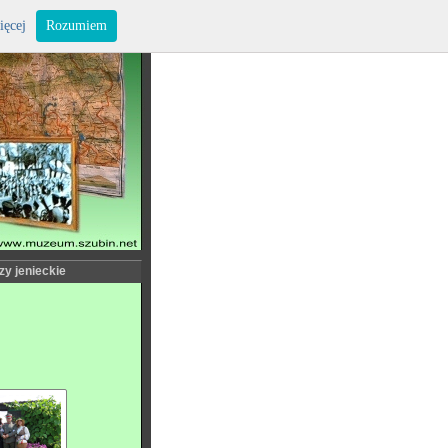
ięcej
Rozumiem
zy jenieckie