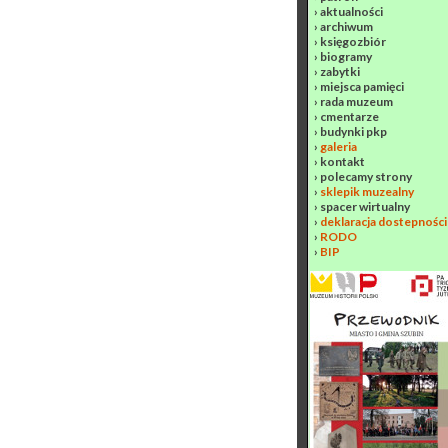
›
aktualności
›
archiwum
›
księgozbiór
›
biogramy
›
zabytki
›
miejsca pamięci
›
rada muzeum
›
cmentarze
›
budynki pkp
›
galeria
›
kontakt
›
polecamy strony
›
sklepik muzealny
›
spacer wirtualny
›
deklaracja dostepności
›
RODO
›
BIP