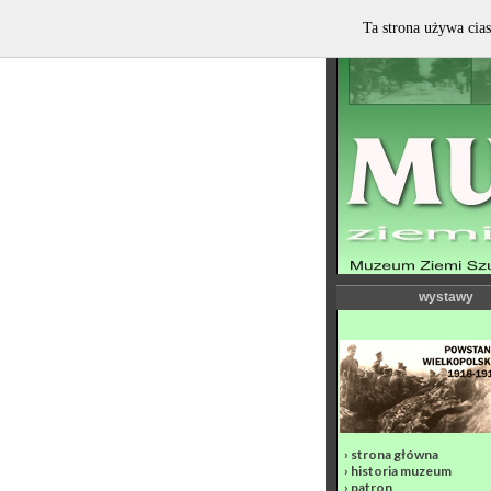
Ta strona używa cias
wystawy
›
strona główna
›
historia muzeum
›
patron