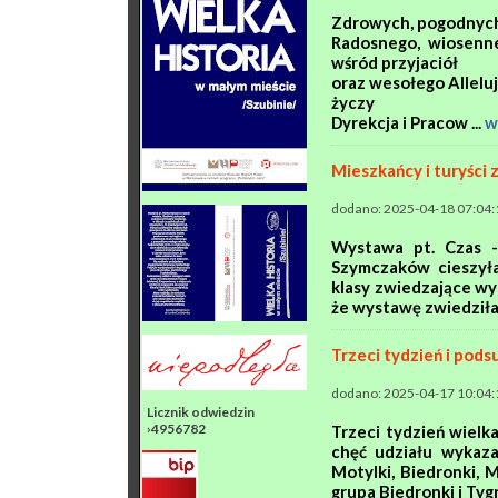
Zdrowych, pogodnych 
Radosnego, wiosenne
wśród przyjaciół
oraz wesołego Alleluj
życzy
Dyrekcja i Pracow ...
w
Mieszkańcy i turyści 
dodano: 2025-04-18 07:04:
Wystawa pt. Czas -
Szymczaków cieszył
klasy zwiedzające wy
że wystawę zwiedziła 
Trzeci tydzień i po
dodano: 2025-04-17 10:04:
Licznik odwiedzin
›4956782
Trzeci tydzień wiel
chęć udziału wykaz
Motylki, Biedronki,
grupa Biedronki i Tygr