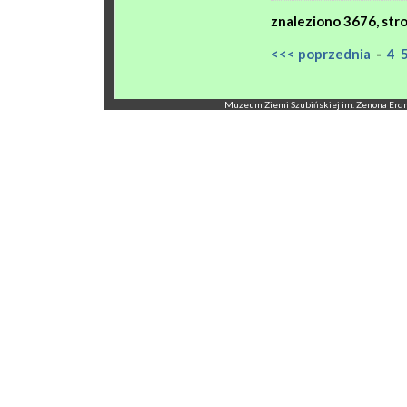
znaleziono
3676
, st
<<< poprzednia
-
4
Muzeum Ziemi Szubińskiej im. Zenona Erdmann