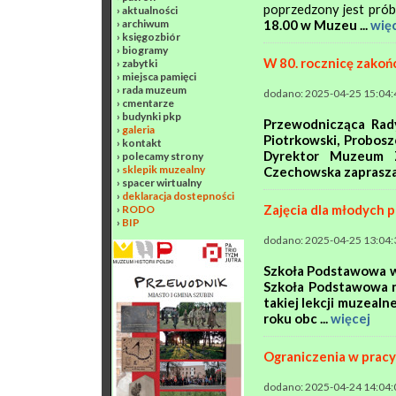
poprzedzony jest prób
›
aktualności
›
archiwum
18.00 w Muzeu ...
wię
›
księgozbiór
›
biogramy
W 80. rocznicę zakoń
›
zabytki
›
miejsca pamięci
›
rada muzeum
dodano: 2025-04-25 15:04:
›
cmentarze
›
budynki pkp
Przewodnicząca Rady
›
galeria
Piotrkowski, Proboszc
›
kontakt
Dyrektor Muzeum Z
›
polecamy strony
›
sklepik muzealny
Czechowska zapraszaj
›
spacer wirtualny
›
deklaracja dostepności
Zajęcia dla młodych 
›
RODO
›
BIP
dodano: 2025-04-25 13:04:
Szkoła Podstawowa w
Szkoła Podstawowa nr 
takiej lekcji muzealn
roku obc ...
więcej
Ograniczenia w prac
dodano: 2025-04-24 14:04: