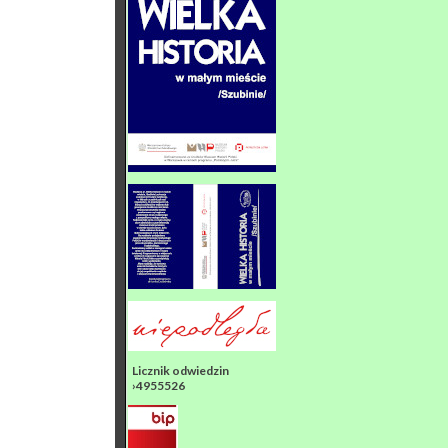
Licznik odwiedzin
›4955526