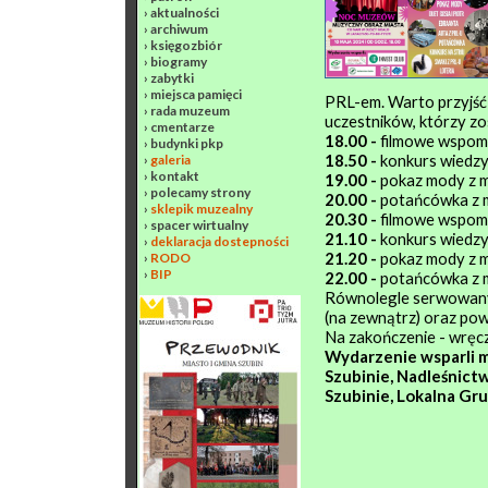
›
aktualności
›
archiwum
›
księgozbiór
›
biogramy
›
zabytki
›
miejsca pamięci
PRL-em. Warto przyjść 
›
rada muzeum
uczestników, którzy zo
›
cmentarze
18.00 -
filmowe wspomn
›
budynki pkp
18.50 -
konkurs wiedzy 
›
galeria
›
kontakt
19.00 -
pokaz mody z m
›
polecamy strony
20.00 -
potańcówka z 
›
sklepik muzealny
20.30 -
filmowe wspomn
›
spacer wirtualny
21.10 -
konkurs wiedzy
›
deklaracja dostepności
21.20 -
pokaz mody z m
›
RODO
›
BIP
22.00 -
potańcówka z 
Równolegle serwowany 
(na zewnątrz) oraz pow
Na zakończenie - wrę
Wydarzenie wsparli m
Szubinie, Nadleśnict
Szubinie, Lokalna Gru