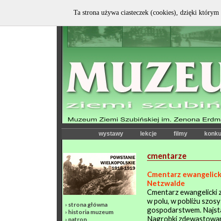
Ta strona używa ciasteczek (cookies), dzięki którym 
wystawy
lekcje
filmy
konku
cmentarze
Cmentarz ewangelick
Netzwalde
Cmentarz ewangelicki z
w polu, w pobliżu szos
›
strona główna
gospodarstwem. Najsta
›
historia muzeum
Nagrobki zdewastowa
›
patron