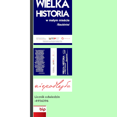
Licznik odwiedzin
›4956396