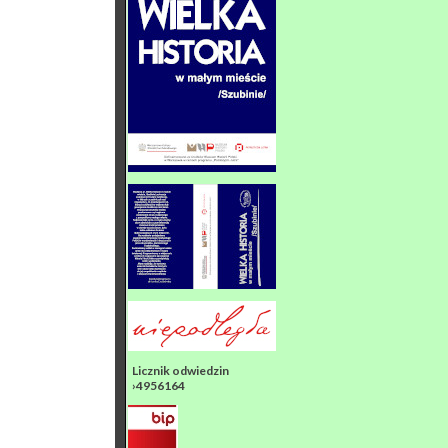
Licznik odwiedzin
›4956164