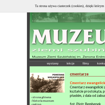
Ta strona używa ciasteczek (cookies), dzięki którym 
wystawy
lekcje
filmy
konku
cmentarze
Cmentarz ewangelick
Cmentarz ewangelicki 
kształcie prostokąta, 
płaskim, z dala od zabu
›
strona główna
›
historia muzeum
fot. Piotr Bembenek
›
patron