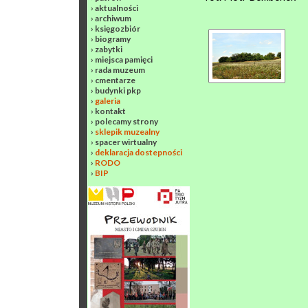
›
aktualności
›
archiwum
›
księgozbiór
›
biogramy
›
zabytki
›
miejsca pamięci
›
rada muzeum
›
cmentarze
›
budynki pkp
›
galeria
›
kontakt
›
polecamy strony
›
sklepik muzealny
›
spacer wirtualny
›
deklaracja dostepności
›
RODO
›
BIP