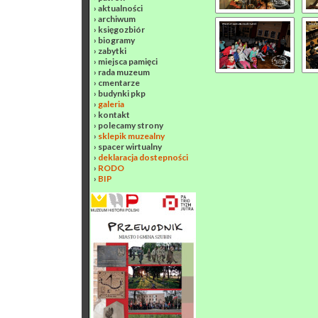
›
aktualności
›
archiwum
›
księgozbiór
›
biogramy
›
zabytki
›
miejsca pamięci
›
rada muzeum
›
cmentarze
›
budynki pkp
›
galeria
›
kontakt
›
polecamy strony
›
sklepik muzealny
›
spacer wirtualny
›
deklaracja dostepności
›
RODO
›
BIP