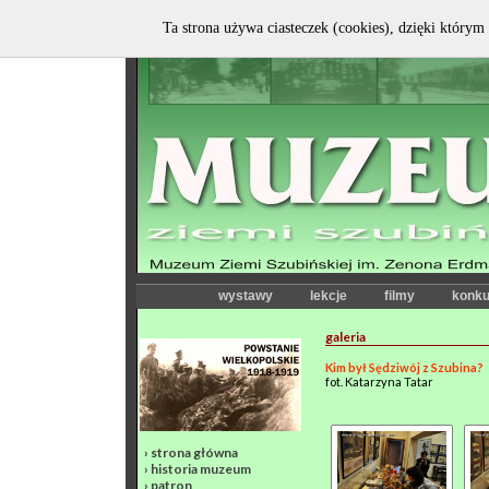
Ta strona używa ciasteczek (cookies), dzięki którym 
wystawy
lekcje
filmy
konku
galeria
Kim był Sędziwój z Szubina?
fot. Katarzyna Tatar
›
strona główna
›
historia muzeum
›
patron