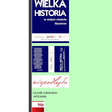
Licznik odwiedzin
›4953686