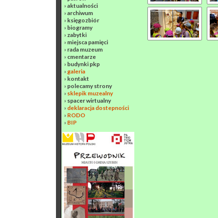
›
aktualności
›
archiwum
›
księgozbiór
›
biogramy
›
zabytki
›
miejsca pamięci
›
rada muzeum
›
cmentarze
›
budynki pkp
›
galeria
›
kontakt
›
polecamy strony
›
sklepik muzealny
›
spacer wirtualny
›
deklaracja dostepności
›
RODO
›
BIP