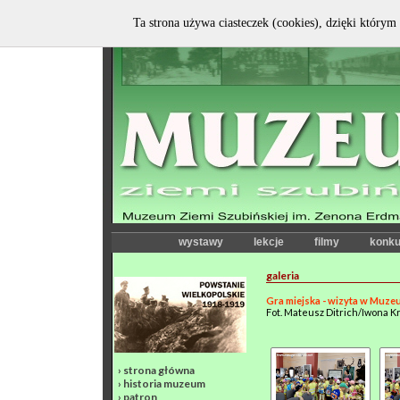
Ta strona używa ciasteczek (cookies), dzięki którym 
wystawy
lekcje
filmy
konku
galeria
Gra miejska - wizyta w Muze
Fot. Mateusz Ditrich/Iwona K
›
strona główna
›
historia muzeum
›
patron