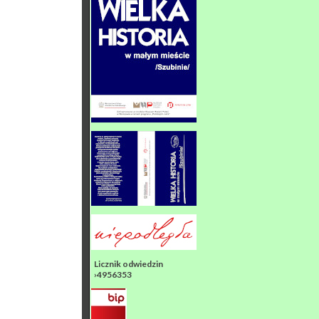
Licznik odwiedzin
›4956353