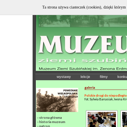
Ta strona używa ciasteczek (cookies), dzięki którym 
wystawy
lekcje
filmy
konku
galeria
Polskie drogi do niepodległo
fot. Sylwia Banasiak, Iwona K
›
strona główna
›
historia muzeum
›
patron