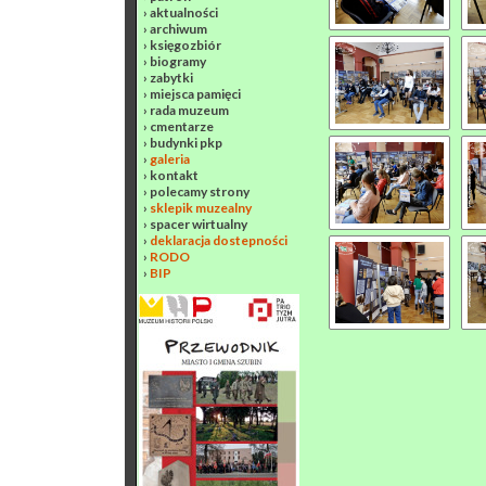
›
aktualności
›
archiwum
›
księgozbiór
›
biogramy
›
zabytki
›
miejsca pamięci
›
rada muzeum
›
cmentarze
›
budynki pkp
›
galeria
›
kontakt
›
polecamy strony
›
sklepik muzealny
›
spacer wirtualny
›
deklaracja dostepności
›
RODO
›
BIP