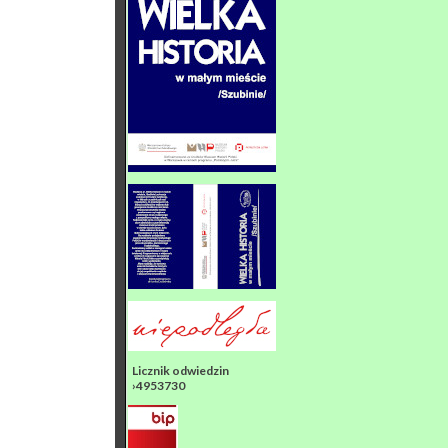
Licznik odwiedzin
›4953730