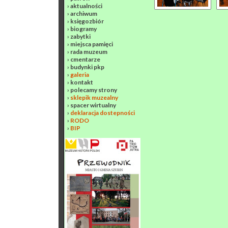
›
aktualności
›
archiwum
›
księgozbiór
›
biogramy
›
zabytki
›
miejsca pamięci
›
rada muzeum
›
cmentarze
›
budynki pkp
›
galeria
›
kontakt
›
polecamy strony
›
sklepik muzealny
›
spacer wirtualny
›
deklaracja dostepności
›
RODO
›
BIP