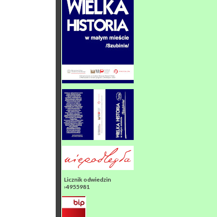
Licznik odwiedzin
›4955981