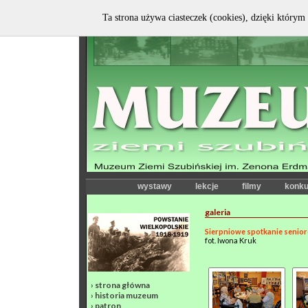
Ta strona używa ciasteczek (cookies), dzięki którym 
wystawy
lekcje
filmy
konku
galeria
Sierpniowe spotkanie senio
fot. Iwona Kruk
›
strona główna
›
historia muzeum
›
patron