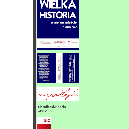
Licznik odwiedzin
›4956805