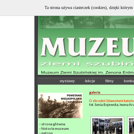
Ta strona używa ciasteczek (cookies), dzięki którym 
wystawy
lekcje
filmy
konku
galeria
O zbrodni i kłamstwie katyń
fot. Sonia Bojewska, Iwona Kr
›
strona główna
›
historia muzeum
›
patron