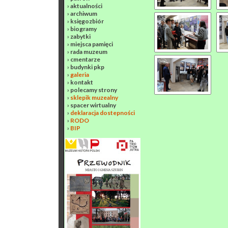
›
aktualności
›
archiwum
›
księgozbiór
›
biogramy
›
zabytki
›
miejsca pamięci
›
rada muzeum
›
cmentarze
›
budynki pkp
›
galeria
›
kontakt
›
polecamy strony
›
sklepik muzealny
›
spacer wirtualny
›
deklaracja dostepności
›
RODO
›
BIP