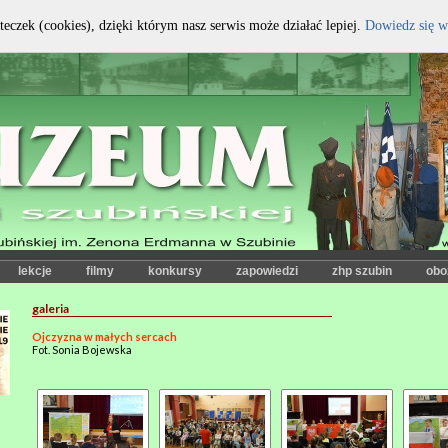
teczek (cookies), dzięki którym nasz serwis może działać lepiej.
Dowiedz się w
kontrast:
czcionka:
lekcje
filmy
konkursy
zapowiedzi
zhp szubin
obo
galeria
Ojczyzna w małych sercach
Fot. Sonia Bojewska