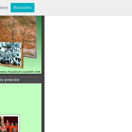
ięcej
Rozumiem
zy jenieckie