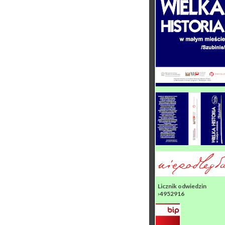
Licznik odwiedzin
›4952916