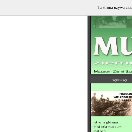
Ta strona używa cias
wystawy
›
strona główna
›
historia muzeum
›
patron