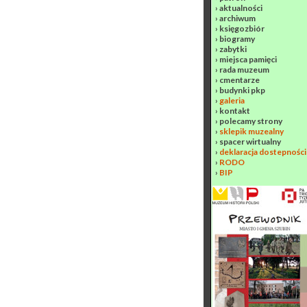
›
aktualności
›
archiwum
›
księgozbiór
›
biogramy
›
zabytki
›
miejsca pamięci
›
rada muzeum
›
cmentarze
›
budynki pkp
›
galeria
›
kontakt
›
polecamy strony
›
sklepik muzealny
›
spacer wirtualny
›
deklaracja dostepności
›
RODO
›
BIP