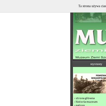
Ta strona używa cias
wystawy
›
strona główna
›
historia muzeum
›
patron