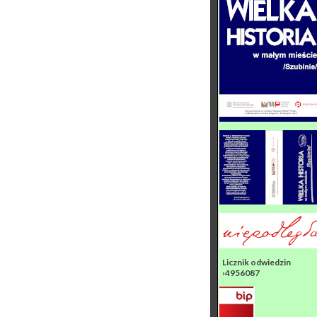
Licznik odwiedzin
›4956087