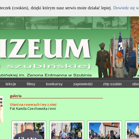
teczek (cookies), dzięki którym nasz serwis może działać lepiej.
Dowiedz się w
kontrast:
czcionka:
lekcje
filmy
konkursy
zapowiedzi
zhp szubin
obo
galeria
Ułani na rowerach i my z nimi
Fot. Kamila Czechowska i inni