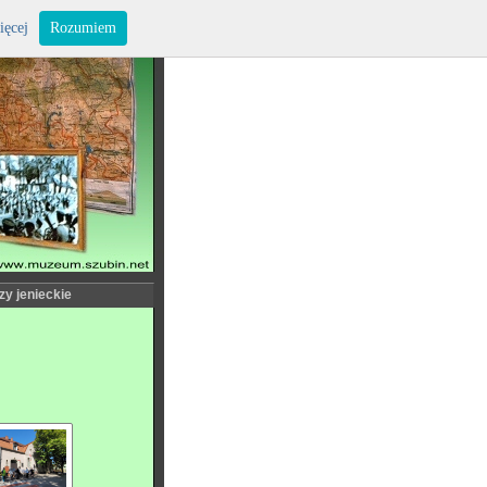
ięcej
Rozumiem
zy jenieckie