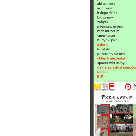
›
aktualności
›
archiwum
›
księgozbiór
›
biogramy
›
zabytki
›
miejsca pamięci
›
rada muzeum
›
cmentarze
›
budynki pkp
›
galeria
›
kontakt
›
polecamy strony
›
sklepik muzealny
›
spacer wirtualny
›
deklaracja dostepności
›
RODO
›
BIP