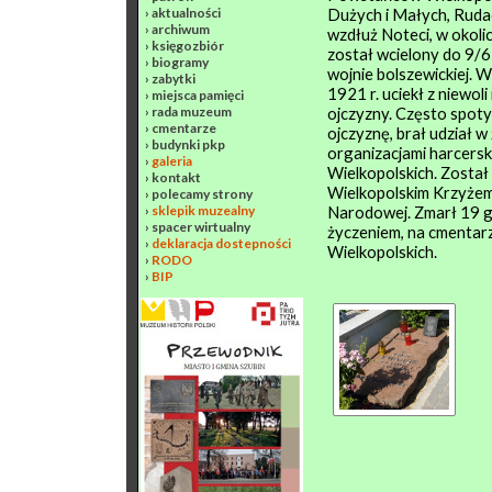
›
aktualności
Dużych i Małych, Rudac
›
archiwum
wzdłuż Noteci, w okol
›
księgozbiór
został wcielony do 9/6
›
biogramy
wojnie bolszewickiej. W
›
zabytki
1921 r. uciekł z niewol
›
miejsca pamięci
›
rada muzeum
ojczyzny. Często spotyk
›
cmentarze
ojczyznę, brał udział 
›
budynki pkp
organizacjami harcers
›
galeria
Wielkopolskich. Został
›
kontakt
Wielkopolskim Krzyże
›
polecamy strony
›
sklepik muzealny
Narodowej. Zmarł 19 gr
›
spacer wirtualny
życzeniem, na cmentar
›
deklaracja dostepności
Wielkopolskich.
›
RODO
›
BIP