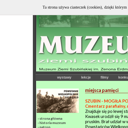
Ta strona używa ciasteczek (cookies), dzięki którym 
wystawy
lekcje
filmy
konku
miejsca pamięci
SZUBIN - MOGIŁA 
Cmentarz parafialny, 
Znajduje się po lewej 
Kwasek urodził się 9 m
›
strona główna
pruskim. Brał udział w 
›
historia muzeum
Powstańców Wielkopol
›
patron