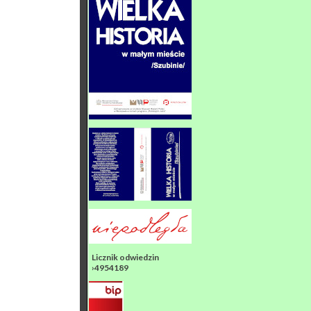
Licznik odwiedzin
›4954189