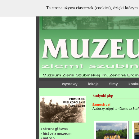
Ta strona używa ciasteczek (cookies), dzięki którym 
wystawy
lekcje
filmy
konku
budynki pkp
Samostrzel
Autorzy zdjęć: 1 - Dariusz Sta
›
strona główna
›
historia muzeum
›
patron