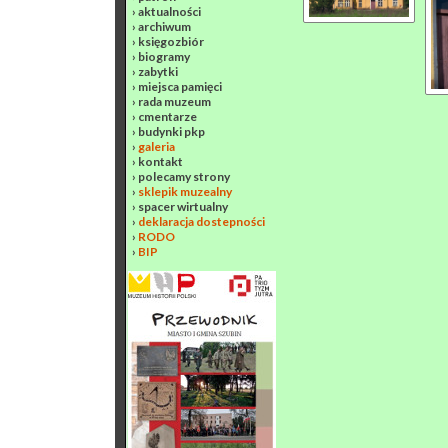
›
aktualności
›
archiwum
›
księgozbiór
›
biogramy
›
zabytki
›
miejsca pamięci
›
rada muzeum
›
cmentarze
›
budynki pkp
›
galeria
›
kontakt
›
polecamy strony
›
sklepik muzealny
›
spacer wirtualny
›
deklaracja dostepności
›
RODO
›
BIP