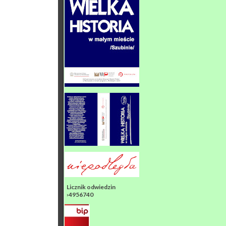
Licznik odwiedzin
›4956740