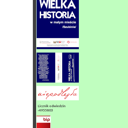
Licznik odwiedzin
›4955803