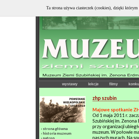
Ta strona używa ciasteczek (cookies), dzięki którym 
wystawy
lekcje
filmy
konku
zhp szubin
Majowe spotkanie Z
Od 1 maja 2011 r. zac
Szubińskiej im. Zenona
przy organizacji ubieg
›
strona główna
muzeum. W połowie maja
›
historia muzeum
naszych murach. Na sp
›
patron