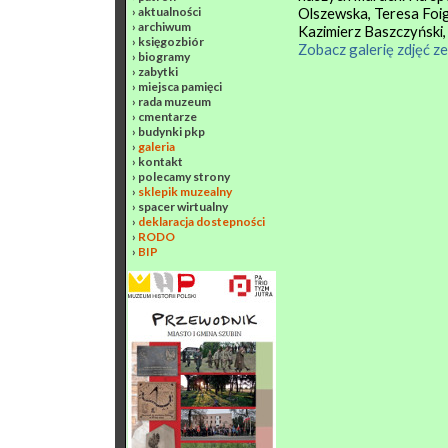
›
aktualności
Olszewska, Teresa Foig
›
archiwum
Kazimierz Baszczyński
›
księgozbiór
Zobacz galerię zdjęć 
›
biogramy
›
zabytki
›
miejsca pamięci
›
rada muzeum
›
cmentarze
›
budynki pkp
›
galeria
›
kontakt
›
polecamy strony
›
sklepik muzealny
›
spacer wirtualny
›
deklaracja dostepności
›
RODO
›
BIP