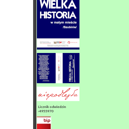
Licznik odwiedzin
›4955970